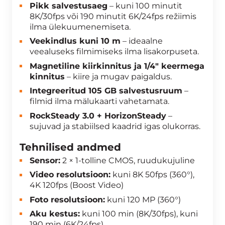
Pikk salvestusaeg
– kuni 100 minutit
8K/30fps või 190 minutit 6K/24fps režiimis
ilma ülekuumenemiseta.
Veekindlus kuni 10 m
– ideaalne
veealuseks filmimiseks ilma lisakorpuseta.
Magnetiline kiirkinnitus ja 1/4″ keermega
kinnitus
– kiire ja mugav paigaldus.
Integreeritud 105 GB salvestusruum
–
filmid ilma mälukaarti vahetamata.
RockSteady 3.0 + HorizonSteady
–
sujuvad ja stabiilsed kaadrid igas olukorras.
Tehnilised andmed
Sensor:
2 × 1-tolline CMOS, ruudukujuline
Video resolutsioon:
kuni 8K 50fps (360°),
4K 120fps (Boost Video)
Foto resolutsioon:
kuni 120 MP (360°)
Aku kestus:
kuni 100 min (8K/30fps), kuni
190 min (6K/24fps)