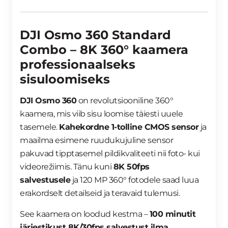
DJI Osmo 360 Standard
Combo – 8K 360° kaamera
professionaalseks
sisuloomiseks
DJI Osmo 360
on revolutsiooniline 360°
kaamera, mis viib sisu loomise täiesti uuele
tasemele.
Kahekordne 1-tolline CMOS sensor
ja
maailma esimene ruudukujuline sensor
pakuvad tipptasemel pildikvaliteeti nii foto- kui
videorežiimis. Tänu kuni
8K 50fps
salvestusele
ja 120 MP 360° fotodele saad luua
erakordselt detailseid ja teravaid tulemusi.
See kaamera on loodud kestma –
100 minutit
järjestikust 8K/30fps salvestust ilma