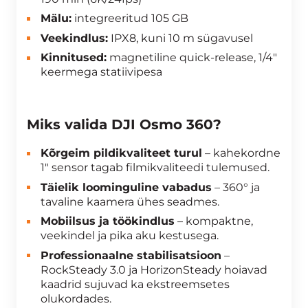
Mälu:
integreeritud 105 GB
Veekindlus:
IPX8, kuni 10 m sügavusel
Kinnitused:
magnetiline quick-release, 1/4″
keermega statiivipesa
Miks valida DJI Osmo 360?
Kõrgeim pildikvaliteet turul
– kahekordne
1″ sensor tagab filmikvaliteedi tulemused.
Täielik loominguline vabadus
– 360° ja
tavaline kaamera ühes seadmes.
Mobiilsus ja töökindlus
– kompaktne,
veekindel ja pika aku kestusega.
Professionaalne stabilisatsioon
–
RockSteady 3.0 ja HorizonSteady hoiavad
kaadrid sujuvad ka ekstreemsetes
olukordades.