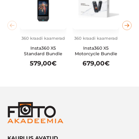
360 kraadi kaamerad
360 kraadi kaamerad
360 k
Insta360 X5
Insta360 X5
DJ
Standard Bundle
Motorcycle Bundle
Adve
579,00
€
679,00
€
6
KAUPLUS AVATUD