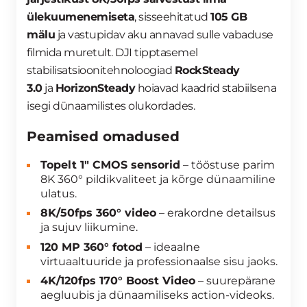
ülekuumenemiseta
, sisseehitatud
105 GB
mälu
ja vastupidav aku annavad sulle vabaduse
filmida muretult. DJI tipptasemel
stabilisatsioonitehnoloogiad
RockSteady
3.0
ja
HorizonSteady
hoiavad kaadrid stabiilsena
isegi dünaamilistes olukordades.
Peamised omadused
Topelt 1″ CMOS sensorid
– tööstuse parim
8K 360° pildikvaliteet ja kõrge dünaamiline
ulatus.
8K/50fps 360° video
– erakordne detailsus
ja sujuv liikumine.
120 MP 360° fotod
– ideaalne
virtuaaltuuride ja professionaalse sisu jaoks.
4K/120fps 170° Boost Video
– suurepärane
aegluubis ja dünaamiliseks action-videoks.