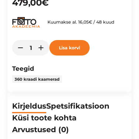
479,00
€
Kuumakse al.
16,05
€
/ 48 kuud
DJI
Lisa korvi
-
+
Osmo
360
Standard
Teegid
Combo
360 kraadi kaamerad
kogus
Kirjeldus
Spetsifikatsioon
Küsi toote kohta
Arvustused (0)