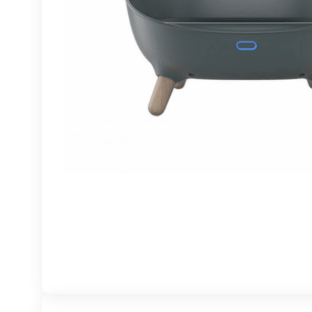
Turvakaamerad
ka
Kiirpildikaamerad
Autokaamerad
ja 
Filmikaamerad
S
Kotid ja tarvikud
la
V
ka
S
ki
M