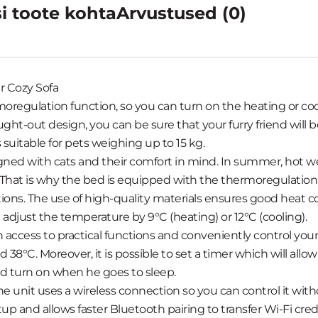
i toote kohta
Arvustused (0)
r Cozy Sofa
regulation function, so you can turn on the heating or cooli
ught-out design, you can be sure that your furry friend will
s suitаble for pets weighing up to 15 kg.
gned with cats and their comfort in mind. In summer, hot 
That is why the bed is equipped with the thermoregulation 
ions. The use of high-quality materials ensures good heat 
adjust the temperature by 9°C (heating) or 12°C (cooling).
 access to practical functions and conveniently control yo
38°C. Moreover, it is possible to set a timer which will allo
nd turn on when he goes to sleep.
 unit uses a wireless connection so you can control it wit
and allows faster Bluetooth pairing to transfer Wi-Fi crede