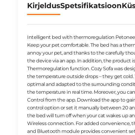
Kirjeldus
Spetsifikatsioon
Küs
Intelligent bed with thermoregulation Petonee
Keep your pet comfortаble. The bed has a thermo
annoy your pet, and thanks to the carefully tho
the device via an app. In addition, the product i
Thermoregulation function. Cozy Sofa was desi
the temperature outside drops – they get cold. 
optimal and adapted to the surrounding condit
the temperature in real time. Moreover, you can 
Control from the app. Download the app to gain
control option or set it manually between 20 and 
the bed will turn off when your cat wakes up a
Wireless connection. For added convenience, the
and Bluetooth module provides convenient setup 