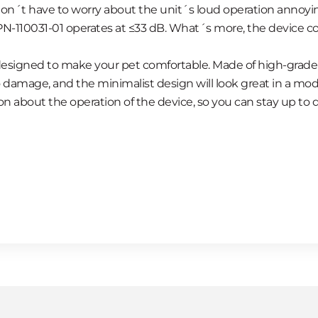
n´t have to worry about the unit´s loud operation annoying 
he PN-110031-01 operates at ≤33 dB. What´s more, the device
designed to make your pet comfortаble. Made of high-grade ma
damage, and the minimalist design will look great in a modern
 about the operation of the device, so you can stay up to d