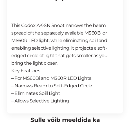
This Godox AK-SN Snoot narrows the beam
spread of the separately available MS60Bi or
MS60R LED light, while eliminating spill and
enabling selective lighting. It projects a soft-
edged circle of light that gets smaller as you
bring the light closer.
Key Features
– For MS60Bi and MS60R LED Lights
– Narrows Beam to Soft-Edged Circle
– Eliminates Spill Light
– Allows Selective Lighting
Sulle võib meeldida ka