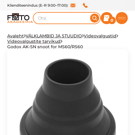
Klienditeenindus (E–R 9:00–17:00):
Otsi
0
Avaleht
VÄLKLAMBID JA STUUDIO
Videovalgustid
Videovalgustite tarvikud
Godox AK-SN snoot for MS60/RS60