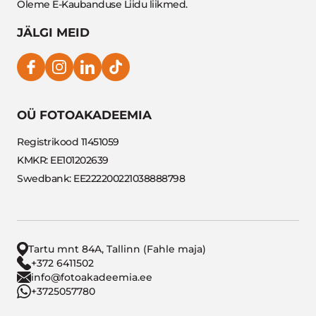
Oleme E-Kaubanduse Liidu liikmed.
JÄLGI MEID
OÜ FOTOAKADEEMIA
Registrikood 11451059
KMKR: EE101202639
Swedbank: EE222200221038888798
Tartu mnt 84A, Tallinn (Fahle maja)
+372 6411502
info@fotoakadeemia.ee
+3725057780