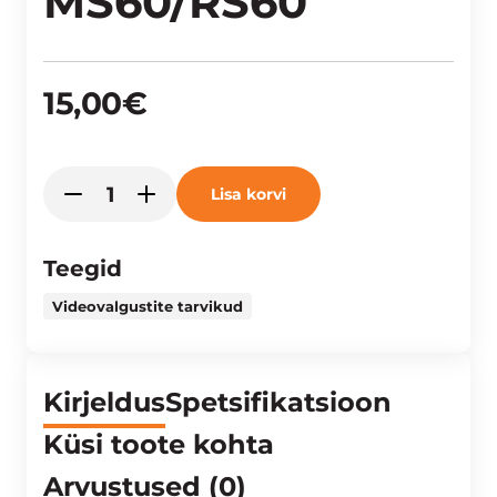
MS60/RS60
15,00
€
Godox
Lisa korvi
-
+
AK-
SN
snoot
Teegid
for
Videovalgustite tarvikud
MS60/RS60
kogus
Kirjeldus
Spetsifikatsioon
Küsi toote kohta
Arvustused (0)