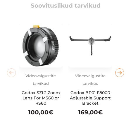
Soovituslikud tarvikud
Videovalgustite
Videovalgustite
Vid
tarvikud
tarvikud
Godox SZL2 Zoom
Godox BP01 F800R
U
Lens For MS60 or
Adjustable Support
toit
RS60
Bracket
vid
100,00
€
169,00
€