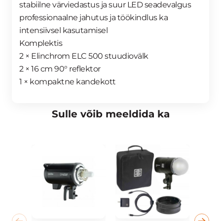
stabiilne värviedastus ja suur LED seadevalgus
professionaalne jahutus ja töökindlus ka
intensiivsel kasutamisel
Komplektis
2 × Elinchrom ELC 500 stuudiovälk
2 × 16 cm 90° reflektor
1 × kompaktne kandekott
Sulle võib meeldida ka