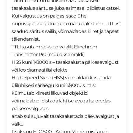
Tänu TTL automaatikale saad ideaalselt
tasakaalus särituse juba esimesel pildistuskatsel.
Kui valgustus on paigas, saad ühe
nupuvajutusega lülituda manuaalrežiimi – TTL-ist
saadud säritus säilib, võimaldades kiiret ja täpset
täiendamist.
TTL kasutamiseks on vajalik Elinchrom
Transmitter Pro (müüakse eraldi).
HSS kuni 1/8000 s – tasakaalusta päikesevalgust
või loo dramaatilisi efekte
High-Speed Sync (HSS) võimaldab kasutada
ülilühikesi säriaegu kuni 1/8000 s, mis:
külmutab kiiresti liikuvad objektid
võimaldab pildistada lahtise avaga ka eredas
päikesevalguses
aitab sul sujuvalt tasakaalustada päevavalgust ja
välku
Lisaks on ELC 500-l Action Mode, mis tagab