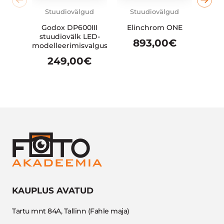
Stuudiovälgud
Stuudiovälgud
St
Godox DP600III
Elinchrom ONE
Godo
stuudiovälk LED-
893,00
€
1
modelleerimisvalgusega
249,00
€
KAUPLUS AVATUD
Tartu mnt 84A, Tallinn (Fahle maja)