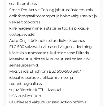
seadistamiseks
Smart Pro-Active Cooling jahutussüsteem, mis
õpib fotograafi töötempot ja hoiab välgu tarkalt ja
vaikselt töökorras
kiire reageerimine ja stabiilne töö ka pikkadel
võttepäevadel
Auto-On ja töökindlus stuudiokeskkonnas
ELC 500 salvestab viimased välguseaded ning
käivitub automaatselt, kui toide sisse lülitada –
ideaalne stuudiotes, kus kasutusel on lae- või
seinasüsteemid.
Miks valida Elinchrom ELC 500/500 Set?
ideaalne portree-, reklaami-, moe- ja
tootefotograafiaks
sujuv üleminek TTL → Manual
HSS kuni 1/8000 s
ülilühikesed välguduurused Action režiimis