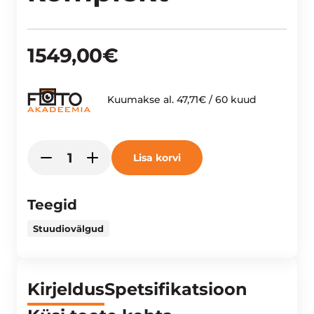
1549,00
€
Kuumakse al.
47,71
€
/ 60 kuud
Elinchrom
Lisa korvi
-
+
ELC
500/500
komplekt
Teegid
kogus
Stuudiovälgud
Kirjeldus
Spetsifikatsioon