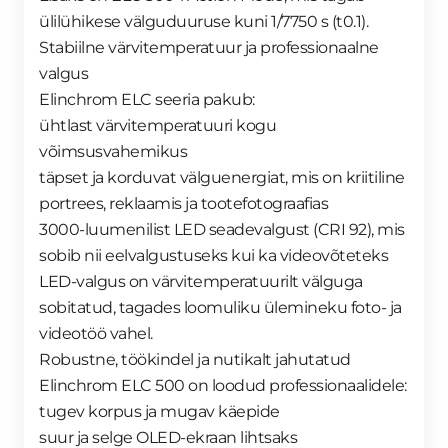
ülilühikese välguduuruse kuni 1/7750 s (t0.1).
Stabiilne värvitemperatuur ja professionaalne
valgus
Elinchrom ELC seeria pakub:
ühtlast värvitemperatuuri kogu
võimsusvahemikus
täpset ja korduvat välguenergiat, mis on kriitiline
portrees, reklaamis ja tootefotograafias
3000-luumenilist LED seadevalgust (CRI 92), mis
sobib nii eelvalgustuseks kui ka videovõteteks
LED-valgus on värvitemperatuurilt välguga
sobitatud, tagades loomuliku ülemineku foto- ja
videotöö vahel.
Robustne, töökindel ja nutikalt jahutatud
Elinchrom ELC 500 on loodud professionaalidele:
tugev korpus ja mugav käepide
suur ja selge OLED-ekraan lihtsaks