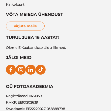
Kinkekaart
VÕTA MEIEGA ÜHENDUST
Kirjuta meile
TURUL JUBA 16 AASTAT!
Oleme E-Kaubanduse Liidu liikmed.
JÄLGI MEID
OÜ FOTOAKADEEMIA
Registrikood 11451059
KMKR: EE101202639
Swedbank: EE222200221038888798