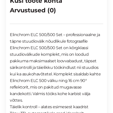
Küsi toote kohta
Arvustused (0)
Elinchrom ELC 500/500 Set – professionaalne ja
täpne stuudiovälk nõudlikule fotograafile
Elinchrom ELC 500/500 Set on kõrgklassi
stuudiovälkude komplekt, mis on loodud
pakkuma maksimaalset loovvabadust, täpset
särikontrolli ja täielikku töökindlust nii stuudios
kui ka asukohavõtetel. Komplekt sisaldab kahte
Elinchrom ELC 500 välku ning 16 cm 90°
reflektorit, mis on pakitud mugavasse
kandekotti. Valmis tööks kohe karbist välja
võttes.
Täielik kontroll – alates esimesest kaadrist