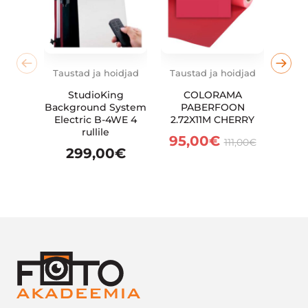
Taustad ja hoidjad
Taustad ja hoidjad
Taus
StudioKing
COLORAMA
COL
Background System
PABERFOON
BA
Electric B-4WE 4
2.72X11M CHERRY
2.7
rullile
95,00
€
111,00
€
299,00
€
95