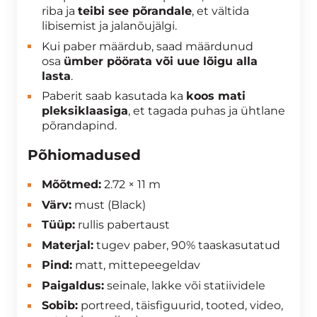
riba ja
teibi see põrandale
, et vältida
libisemist ja jalanõujälgi.
Kui paber määrdub, saad määrdunud
osa
ümber pöörata või uue lõigu alla
lasta
.
Paberit saab kasutada ka
koos mati
pleksiklaasiga
, et tagada puhas ja ühtlane
põrandapind.
Põhiomadused
Mõõtmed:
2.72 × 11 m
Värv:
must (Black)
Tüüp:
rullis pabertaust
Materjal:
tugev paber, 90% taaskasutatud
Pind:
matt, mittepeegeldav
Paigaldus:
seinale, lakke või statiividele
Sobib:
portreed, täisfiguurid, tooted, video,