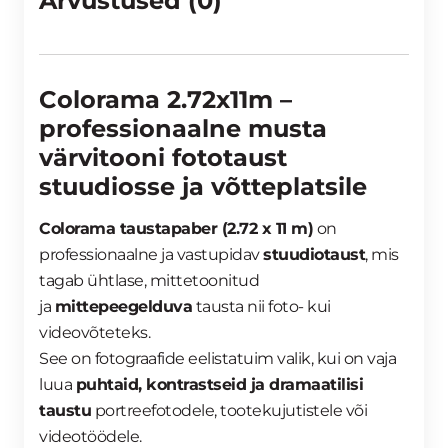
Arvustused (0)
Colorama 2.72x11m –
professionaalne musta
värvitooni fototaust
stuudiosse ja võtteplatsile
Colorama taustapaber (2.72 x 11 m)
on
professionaalne ja vastupidav
stuudiotaust
, mis
tagab ühtlase, mittetoonitud
ja
mittepeegelduva
tausta nii foto- kui
videovõteteks.
See on fotograafide eelistatuim valik, kui on vaja
luua
puhtaid, kontrastseid ja dramaatilisi
taustu
portreefotodele, tootekujutistele või
videotöödele.