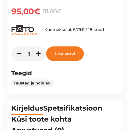
95,00
€
111,00
€
Kuumakse al.
5,79
€
/ 18 kuud
COLORAMA
Lisa korvi
-
+
PABERFOON
2.72X11M
BLACK
Teegid
kogus
Taustad ja hoidjad
Kirjeldus
Spetsifikatsioon
Küsi toote kohta