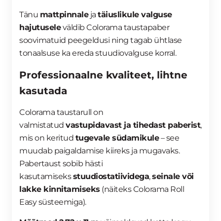
Tänu
mattpinnale
ja
täiuslikule valguse
hajutusele
väldib Colorama taustapaber
soovimatuid peegeldusi ning tagab ühtlase
tonaalsuse ka ereda stuudiovalguse korral.
Professionaalne kvaliteet, lihtne
kasutada
Colorama taustarull on
valmistatud
vastupidavast ja tihedast paberist
,
mis on keritud
tugevale südamikule
– see
muudab paigaldamise kiireks ja mugavaks.
Pabertaust sobib hästi
kasutamiseks
stuudiostatiividega
,
seinale või
lakke kinnitamiseks
(näiteks Colorama Roll
Easy süsteemiga).