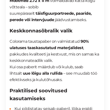
Mõõtmed 2.72 x 11 m
võimaldavad katta kogu
võtteala – sobib
suurepäraselt
täisfiguurportreede, paaride,
perede või intervjuude
jäädvustamiseks.
Keskkonnasõbralik valik
Colorama taustapaber on valmistatud
90%
ulatuses taaskasutatud materjalidest
,
pakkudes kvaliteeti ja kestvust, mis on samas ka
keskkonnateadlik valik.
Kui osa paberit määrdub või kulub, saab
lihtsalt
uue lõigu alla rullida
– see muudab töö
efektiivseks ja kulutõhusaks.
Praktilised soovitused
kasutamiseks
Kui pildistatav seisab paberil, lõika eraldi