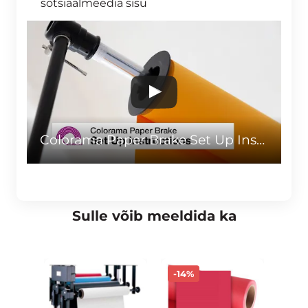
sotsiaalmeedia sisu
Colorama Paper Brake Set Up Instructions
Sulle võib meeldida ka
-14%
-14