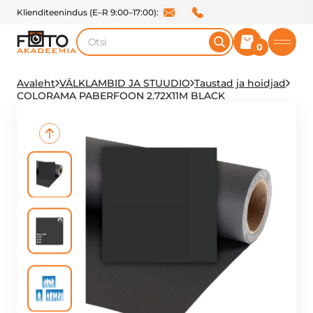
Klienditeenindus (E–R 9:00–17:00):
Otsi
0
Avaleht
VÄLKLAMBID JA STUUDIO
Taustad ja hoidjad
COLORAMA PABERFOON 2.72X11M BLACK