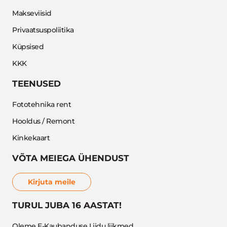
Makseviisid
Privaatsuspoliitika
Küpsised
KKK
TEENUSED
Fototehnika rent
Hooldus / Remont
Kinkekaart
VÕTA MEIEGA ÜHENDUST
Kirjuta meile
TURUL JUBA 16 AASTAT!
Oleme E-Kaubanduse Liidu liikmed.