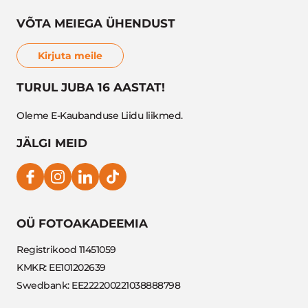
VÕTA MEIEGA ÜHENDUST
Kirjuta meile
TURUL JUBA 16 AASTAT!
Oleme E-Kaubanduse Liidu liikmed.
JÄLGI MEID
OÜ FOTOAKADEEMIA
Registrikood 11451059
KMKR: EE101202639
Swedbank: EE222200221038888798