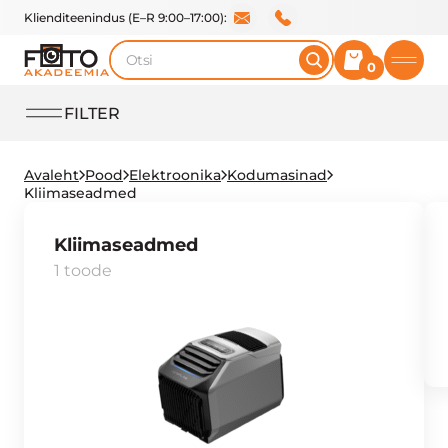
Klienditeenindus (E–R 9:00–17:00):
Otsi
0
FILTER
Avaleht
Pood
Elektroonika
Kodumasinad
Kliimaseadmed
Kliimaseadmed
1 toode
Kl