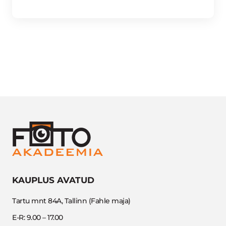
Ec
Wa
2
kli
95
KAUPLUS AVATUD
Tartu mnt 84A, Tallinn (Fahle maja)
E-R: 9.00 – 17.00