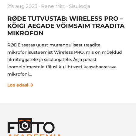
29. aug 2023
Rene Mitt
Sisulooja
RØDE TUTVUSTAB: WIRELESS PRO –
KÕIGI AEGADE VÕIMSAIM TRAADITA
MIKROFON
RØDE teatas uuest murrangulisest traadita
mikrofonisüsteemist Wireless PRO, mis on mõeldud
filmitegijatele ja sisuloojatele. Äsja pärast
loomeinimestele täiusliku lihtsasti kaasahaaratava
mikrofoni…
Loe edasi